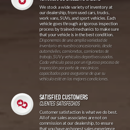
Disponemos de una amplia variedad de
inventario en nuestro concesionario, desde
automóviles, camionetas, camionetas de
trabajo, SUV y vehículos deportivos usados.
Cada vehículo pasa por un riguroso proceso de
inspección por parte de mecánicos
capacitados para asegurarse de que su
vehículo esté en las mejores condiciones.
SATISFIED CUSTOMERS
CLIENTES SATISFECHOS
Customer satisfaction is what we do best.
All of our sales associates are not on
commission at our dealership, to ensure
that you have an honest sales experience
with us. Come in today and see for
yourself why so many people choose us!
La
satisfaccion de nuestros clientes es nuestra
maxima prioridad. Todos nuestros vendedores
no se basan en comision para asegurarnos que
su experiencia sea lo mas honesta posible.